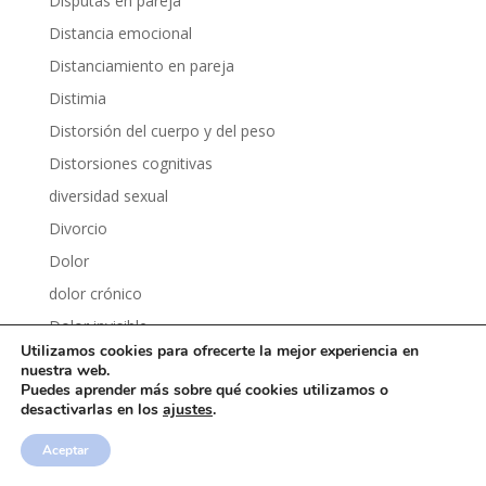
Disputas en pareja
Distancia emocional
Distanciamiento en pareja
Distimia
Distorsión del cuerpo y del peso
Distorsiones cognitivas
diversidad sexual
Divorcio
Dolor
dolor crónico
Dolor invisible
Utilizamos cookies para ofrecerte la mejor experiencia en
Dolor y psicología
nuestra web.
Puedes aprender más sobre qué cookies utilizamos o
Dopamina
desactivarlas en los
ajustes
.
Dopamina fácil
Aceptar
Dormir mejor