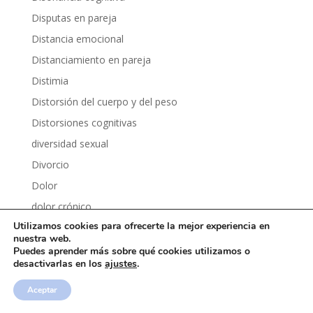
Disputas en pareja
Distancia emocional
Distanciamiento en pareja
Distimia
Distorsión del cuerpo y del peso
Distorsiones cognitivas
diversidad sexual
Divorcio
Dolor
dolor crónico
Utilizamos cookies para ofrecerte la mejor experiencia en
Dolor invisible
nuestra web.
Dolor y psicología
Puedes aprender más sobre qué cookies utilizamos o
desactivarlas en los
ajustes
.
Dopamina
Dopamina fácil
Aceptar
Dormir mejor