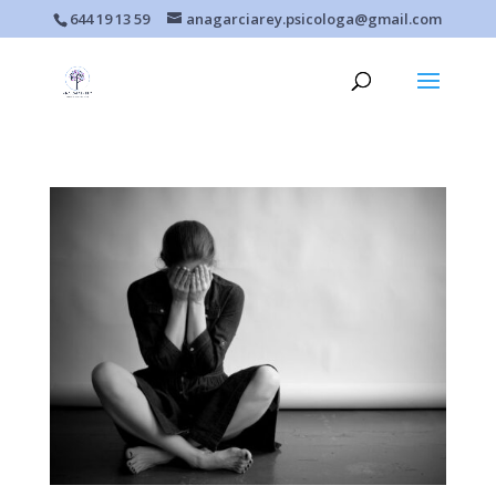
644 19 13 59
anagarciarey.psicologa@gmail.com