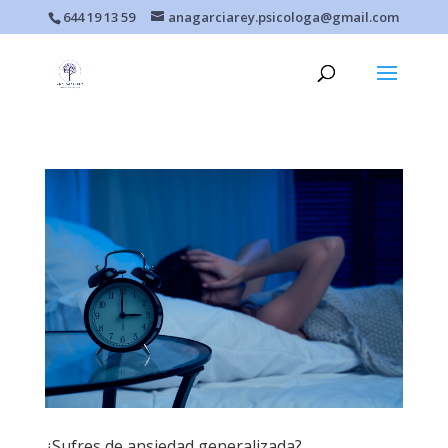
644 19 13 59
anagarciarey.psicologa@gmail.com
¿Sufres de ansiedad generalizada?