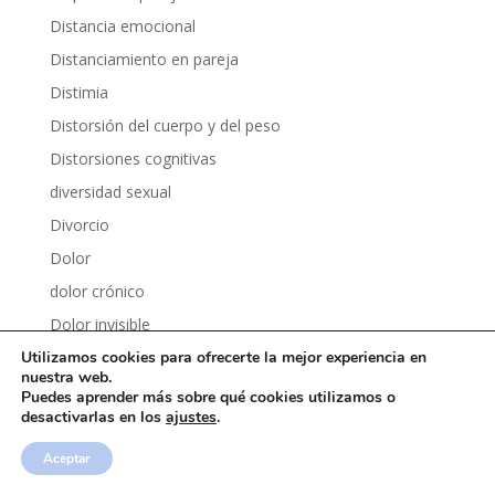
Distancia emocional
Distanciamiento en pareja
Distimia
Distorsión del cuerpo y del peso
Distorsiones cognitivas
diversidad sexual
Divorcio
Dolor
dolor crónico
Dolor invisible
Utilizamos cookies para ofrecerte la mejor experiencia en
Dolor y psicología
nuestra web.
Dopamina
Puedes aprender más sobre qué cookies utilizamos o
desactivarlas en los
ajustes
.
Dopamina fácil
Dormir mejor
Aceptar
Drama