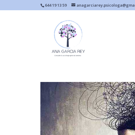
644 19 13 59
anagarciarey.psicologa@gma