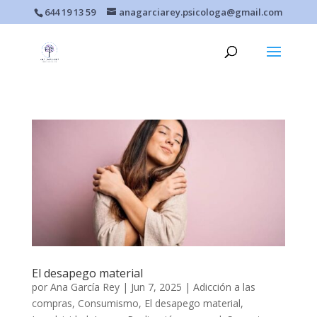
644 19 13 59
anagarciarey.psicologa@gmail.com
El desapego material
por
Ana García Rey
|
Jun 7, 2025
|
Adicción a las
compras
,
Consumismo
,
El desapego material
,