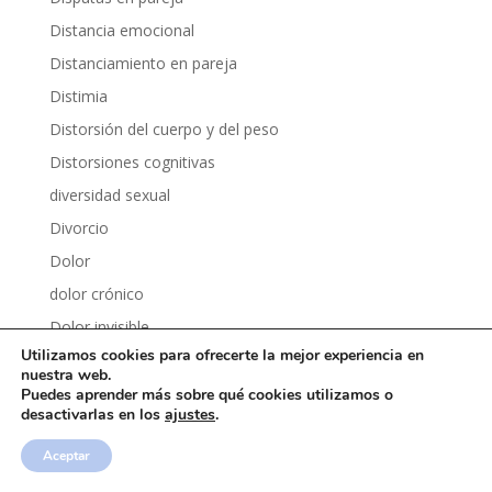
Distancia emocional
Distanciamiento en pareja
Distimia
Distorsión del cuerpo y del peso
Distorsiones cognitivas
diversidad sexual
Divorcio
Dolor
dolor crónico
Dolor invisible
Utilizamos cookies para ofrecerte la mejor experiencia en
Dolor y psicología
nuestra web.
Dopamina
Puedes aprender más sobre qué cookies utilizamos o
desactivarlas en los
ajustes
.
Dopamina fácil
Aceptar
Dormir mejor
Drama