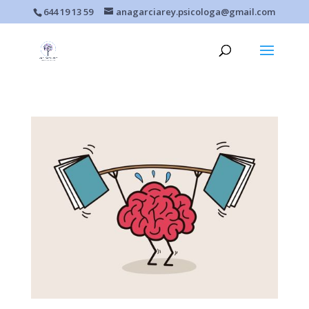
644 19 13 59
anagarciarey.psicologa@gmail.com