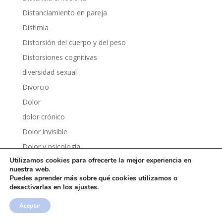
Distanciamiento en pareja
Distimia
Distorsión del cuerpo y del peso
Distorsiones cognitivas
diversidad sexual
Divorcio
Dolor
dolor crónico
Dolor invisible
Dolor y psicología
Utilizamos cookies para ofrecerte la mejor experiencia en
Dopamina
nuestra web.
Dopamina fácil
Puedes aprender más sobre qué cookies utilizamos o
desactivarlas en los
ajustes
.
Dormir mejor
Drama
Aceptar
Dudas e inseguridades