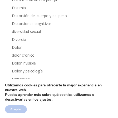
Distimia
Distorsión del cuerpo y del peso
Distorsiones cognitivas
diversidad sexual
Divorcio
Dolor
dolor crónico
Dolor invisible
Dolor y psicología
Dopamina
Utilizamos cookies para ofrecerte la mejor experiencia en
Dopamina fácil
nuestra web.
Dormir mejor
Puedes aprender más sobre qué cookies utilizamos o
desactivarlas en los
ajustes
.
Drama
Aceptar
Dudas e inseguridades